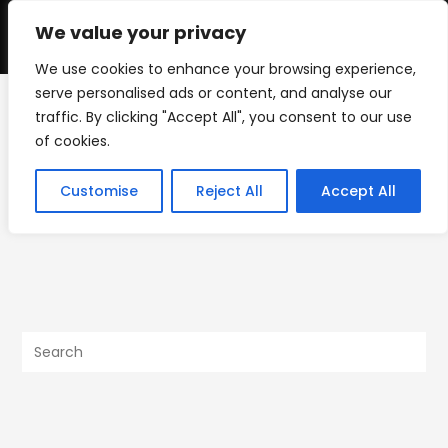
Skip
to
We value your privacy
0
content
We use cookies to enhance your browsing experience,
serve personalised ads or content, and analyse our
traffic. By clicking "Accept All", you consent to our use
IMG_1206
of cookies.
>
Uncategorized
>
Be Nimble – The Kitchen Sink
>
IMG_1206
Customise
Reject All
Accept All