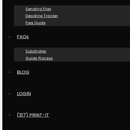
Sending Files
Deadline Tracker
Free Quote
FAQs
Substrates
Guide Process
BLOG
LOGIN
(317) PRINT-IT