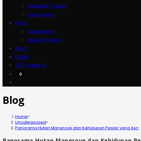
Deadline Tracker
Free Quote
FAQs
Substrates
Guide Process
BLOG
LOGIN
(317) PRINT-IT
0
Toggle
website
Blog
search
Home
>
Uncategorized
>
Panorama Hutan Mangrove dan Kehidupan Pesisir yang Asri
Panorama Hutan Mangrove dan Kehidupan Pesi