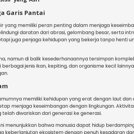
a Garis Pantai
ir yang memiliki peran penting dalam menjaga keseimb
ndungi daratan dari abrasi, gelombang besar, serta intru
api juga penjaga kehidupan yang bekerja tanpa henti u
, namun di balik kesederhanaannya tersimpan kompleksi
berbagai jenis ikan, kepiting, dan organisme kecil lain
gan.
lam
 umumnya memiliki kehidupan yang erat dengan laut dan
 tetap menjaga keseimbangan dengan lingkungan. Aktivita
telah diwariskan dari generasi ke generasi.
rti ini menunjukkan bahwa manusia dapat hidup berdamp
 keberlanjutan ekosistem dengan penuh kesadaran dan