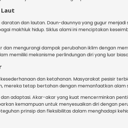
 Laut
ratan dan lautan. Daun-daunnya yang gugur menjadi sum
agai makhluk hidup. Siklus alami ini menciptakan kesei
 air dan mengurangi dampak perubahan iklim dengan me
am memiliki mekanisme perlindungan diri yang luar biasa,
r
i kesederhanaan dan ketahanan. Masyarakat pesisir ter
mun, mereka tetap bertahan dengan memanfaatkan alam s
 dan adaptasi. Akar-akar yang kuat mencerminkan pent
an kemampuan untuk menyesuaikan diri dengan perubaha
guhan prinsip dan fleksibilitas dalam menghadapi kehi