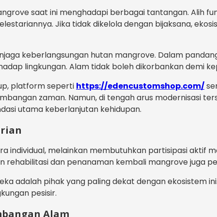
ngrove saat ini menghadapi berbagai tantangan. Alih fun
estariannya. Jika tidak dikelola dengan bijaksana, ekos
 menjaga keberlangsungan hutan mangrove. Dalam pandan
ap lingkungan. Alam tidak boleh dikorbankan demi ke
up, platform seperti
https://edencustomshop.com/
ser
bangan zaman. Namun, di tengah arus modernisasi ters
ndasi utama keberlanjutan kehidupan.
rian
ra individual, melainkan membutuhkan partisipasi aktif 
atan rehabilitasi dan penanaman kembali mangrove juga per
ereka adalah pihak yang paling dekat dengan ekosistem 
kungan pesisir.
imbangan Alam