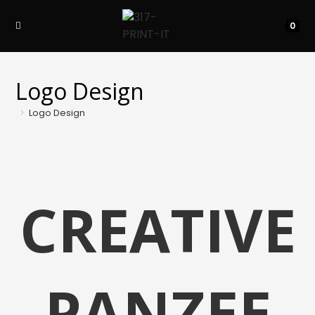
Skip
to
0
content
Logo Design
>
Logo Design
CREATIVE
PANZEE