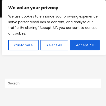
Skip
to
We value your privacy
0
content
We use cookies to enhance your browsing experience,
serve personalised ads or content, and analyse our
traffic. By clicking "Accept All", you consent to our use
IMG_1235
of cookies.
>
Uncategorized
>
Be Nimble – The Kitchen Sink
>
IMG_1235
Customise
Reject All
Accept All