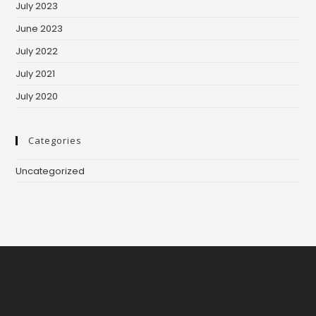
July 2023
June 2023
July 2022
July 2021
July 2020
Categories
Uncategorized