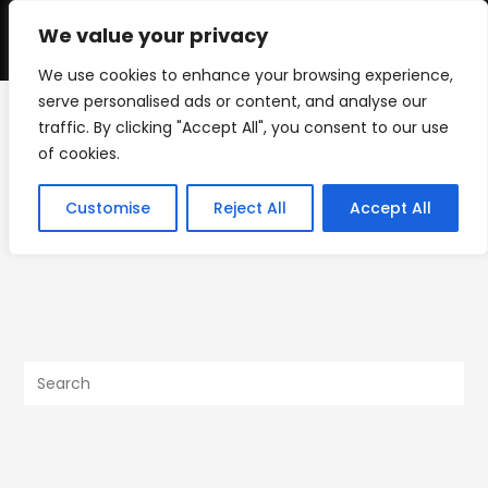
Skip
to
We value your privacy
0
content
We use cookies to enhance your browsing experience,
serve personalised ads or content, and analyse our
traffic. By clicking "Accept All", you consent to our use
IMG_1194
of cookies.
>
Uncategorized
>
Be Nimble – The Kitchen Sink
>
IMG_1194
Customise
Reject All
Accept All