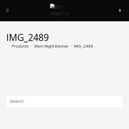
Skip
to
0
content
IMG_2489
>
Products
>
Stem Night Banner
>
IMG_2489