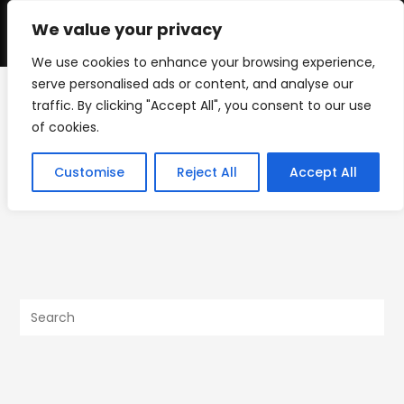
Skip
to
We value your privacy
0
content
We use cookies to enhance your browsing experience,
serve personalised ads or content, and analyse our
traffic. By clicking "Accept All", you consent to our use
IMG_1058
of cookies.
>
Products
>
Literacy Night
>
IMG_1058
Customise
Reject All
Accept All