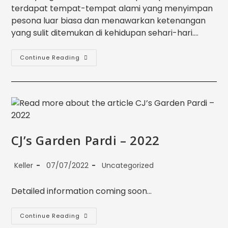
terdapat tempat-tempat alami yang menyimpan
pesona luar biasa dan menawarkan ketenangan
yang sulit ditemukan di kehidupan sehari-hari.…
Eksplorasi
Continue Reading
Danau
Tersembunyi
Dengan
Suasana
Tenang
Menawan
CJ’s Garden Pardi – 2022
Post
Post
Post
Keller
07/07/2022
Uncategorized
author:
published:
category:
Detailed information coming soon...
CJ’s
Continue Reading
Garden