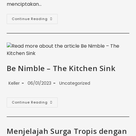
menciptakan…
Panorama
Continue Reading
Hutan
Mangrove
Dan
Kehidupan
Pesisir
Yang
Asri
Be Nimble – The Kitchen Sink
Post
Post
Post
Keller
06/01/2023
Uncategorized
author:
published:
category:
Be
Continue Reading
Nimble
–
The
Kitchen
Sink
Menjelajah Surga Tropis dengan